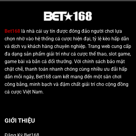
Bet168
là nhà cái uy tín được đông đảo người chơi lựa
chọn nhờ vào hệ thống cá cược hiện đại, tỷ lệ kèo hấp dẫn
và dịch vụ khách hàng chuyên nghiệp. Trang web cung cấp
đa dạng sản phẩm giải trí như cá cược thể thao, slot game,
game bài và bắn cá đổi thưởng. Với chính sách bảo mật
chặt chẽ, thanh toán nhanh chóng cùng nhiều ưu đãi hấp
dẫn mỗi ngày, Bet168 cam kết mang đến một sân chơi
công bằng, minh bạch và đậm chất giải trí cho cộng đồng
cá cược Việt Nam.
GIỚI THIỆU
Đăng Ký Bet168