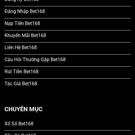
Đăng Nhập Bet168
Nạp Tiền Bet168
Khuyến Mãi Bet168
Liên Hệ Bet168
Câu Hỏi Thường Gặp Bet168
Rút Tiền Bet168
Tác Giả Bet168
CHUYÊN MỤC
Xổ Số Bet168