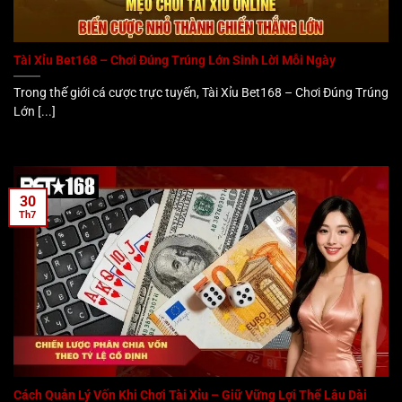
Tài Xỉu Bet168 – Chơi Đúng Trúng Lớn Sinh Lời Mỗi Ngày
Trong thế giới cá cược trực tuyến, Tài Xỉu Bet168 – Chơi Đúng Trúng
Lớn [...]
30
Th7
Cách Quản Lý Vốn Khi Chơi Tài Xỉu – Giữ Vững Lợi Thế Lâu Dài