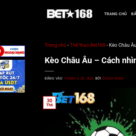
Bỏ
qua
TRANG CHỦ
B
nội
dung
Trang chủ
-
Thể thao Bet168
-
Kèo Châu Âu 
Kèo Châu Âu – Cách nhìn
ĐĂNG VÀO
THÁNG 6 30, 2025
BỞI
DODUYHUNG
30
Th6