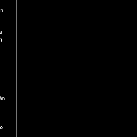
ơn
a
g
vẫn
o