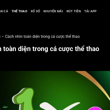
ẮN CÁ
THỂ THAO
XỔ SỐ
KHUYẾN MÃI
RÚT TIỀN
TẢI APP
– Cách nhìn toàn diện trong cá cược thể thao
 toàn diện trong cá cược thể thao