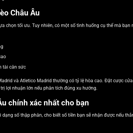
Kèo Châu Âu
ựa chọn tối ưu. Tuy nhiên, có một số tình huống cụ thể mà bạn 
ng
cao
 tài cân sức
Madrid và Atletico Madrid thường có tỷ lệ hòa cao. Đặt cược cửa
 trị lợi nhuận lớn nếu phân tích đúng xu hướng.
Âu chính xác nhất cho bạn
i dạng số thập phân, cho biết số tiền bạn sẽ nhận được nếu thắ